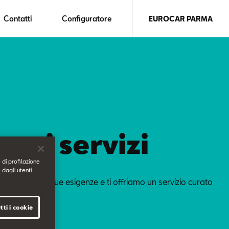
Contatti
Configuratore
EUROCAR PARMA
ostri servizi
 di profilazione
 dagli utenti
o cura delle tue esigenze e ti offriamo un servizio curato
dettagli.
tti i cookie