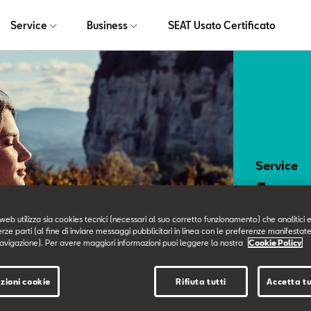
Service
Business
SEAT Usato Certificato
Service
I n
web utilizza sia cookies tecnici (necessari al suo corretto funzionamento) che analitici e
erze parti (al fine di inviare messaggi pubblicitari in linea con le preferenze manifestate
avigazione). Per avere maggiori informazioni puoi leggere la nostra
Cookie Policy
Ci prendiam
nei minimi 
zioni cookie
Rifiuta tutti
Accetta tu