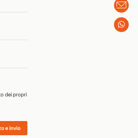
Info
Wha
to dei propri
zo e invio