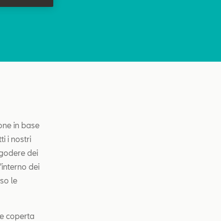
one in base
i i nostri
 godere dei
'interno dei
so le
te coperta