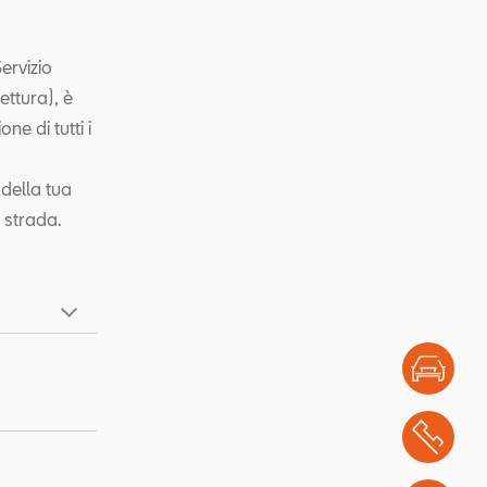
ervizio
ettura), è
ne di tutti i
della tua
a strada.
Test
Chi