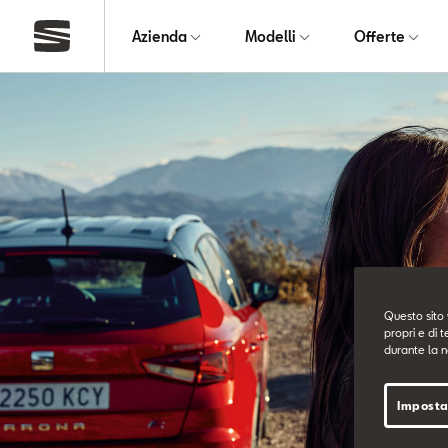
Azienda
Modelli
Offerte
Questo sito 
propri e di t
durante la n
Imposta