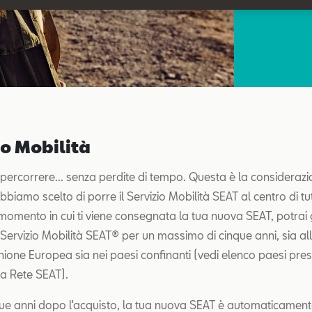
io Mobilità
percorrere... senza perdite di tempo. Questa è la considerazi
biamo scelto di porre il Servizio Mobilità SEAT al centro di tutt
 momento in cui ti viene consegnata la tua nuova SEAT, potrai
 Servizio Mobilità SEAT® per un massimo di cinque anni, sia all
nione Europea sia nei paesi confinanti (vedi elenco paesi pres
la Rete SEAT).
 due anni dopo l’acquisto, la tua nuova SEAT è automaticamen