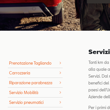
Serviz
Tanti km da 
Prenotazione Tagliando
alla quale ab
Carrozzeria
Servizi. Dal
Riparazione parabrezza
benefici del
paesi dell'U
Servizio Mobilità
Aziende del
Servizio pneumatici
Per i primi