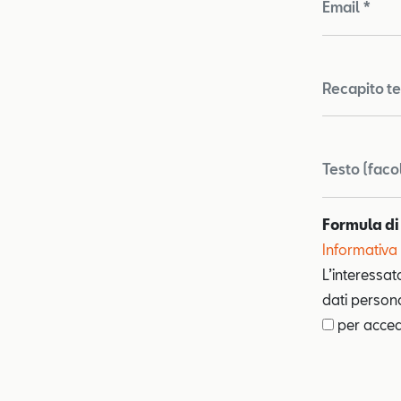
Email *
Recapito te
Testo (faco
Formula di
Informativa 
L’interessat
dati personal
per accede