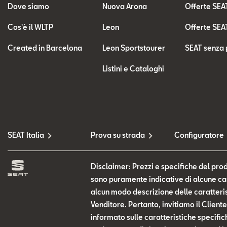
Dove siamo
Nuova Arona
Offerte SEA
Cos'è il WLTP
Leon
Offerte SEA
Created in Barcelona
Leon Sportstourer
SEAT senza 
Listini e Cataloghi
SEAT Italia
Prova su strada
Configuratore
Disclaimer: Prezzi e specifiche del prod
sono puramente indicative di alcune cara
alcun modo descrizione delle caratteris
Venditore. Pertanto, invitiamo il Clien
informato sulle caratteristiche specific