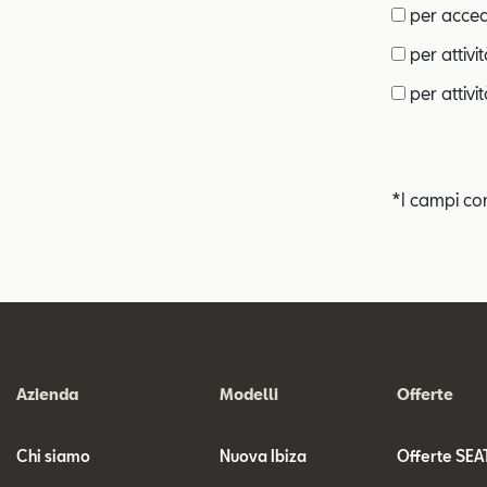
per accede
per attivi
per attivit
*I campi co
Azienda
Modelli
Offerte
Chi siamo
Nuova Ibiza
Offerte SEA