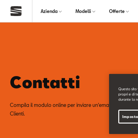
Azienda
Modelli
Offerte
Contatti
Questo sito 
propri e di t
durante la n
Compila il modulo online per inviare un'email al nostro Se
Clienti.
Imposta