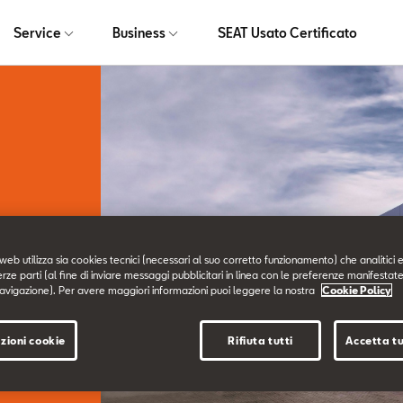
Service
Business
SEAT Usato Certificato
web utilizza sia cookies tecnici (necessari al suo corretto funzionamento) che analitici e
erze parti (al fine di inviare messaggi pubblicitari in linea con le preferenze manifestate
avigazione). Per avere maggiori informazioni puoi leggere la nostra
Cookie Policy
rvizio
zioni cookie
Rifiuta tutti
Accetta tu