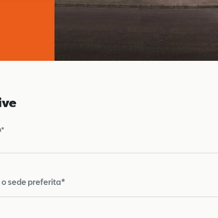
ive
a*
o sede preferita*