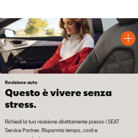
Test
Chiama
Informaz
WhatsA
Drive
Revisione auto
Questo è vivere senza
stress.
Richiedi la tua revisione direttamente presso i SEAT
Service Partner. Risparmia tempo, costi e