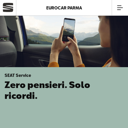
EUROCAR PARMA
Azienda
Modelli
Offerte
SEAT Service
Service
Zero pensieri. Solo
ricordi.
Business
SEAT Usato Certificato