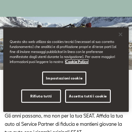
Contatti
Configuratore
Questo sito web utilizza sia cookies tecnici (necessari al suo corretto
funzionamento) che analitici e di profilazione propri e di terze parti (al
fine di inviare messaggi pubblicitari in linea con le preferenze
manifestate dagli utenti durante la navigazione). Per avere maggiori
informazioni puoi leggere la nostra
Cookie Policy
Ricambi
Impostazioni cookie
Prenditi cura della tua
SEAT.
Rifiuta tutti
Accetta tutti i cookie
Gli anni passano, ma non per la tua SEAT. Affida la tua
auto al Service Partner di fiducia e mantieni giovane la