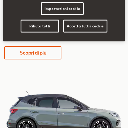
5,2-5,8 l/100km
117-131 g/km
Impostazioni cookie
Rifiuta tutti
Accetta tutti i cookie
339€/mese
36 mesi / 30.000 km totali
Scopri di più