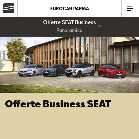
EUROCAR PARMA
Offerte SEAT Business
Azienda
Panoramica
Modelli
Offerte
Service
Offerte Business SEAT
Business
SEAT Usato Certificato