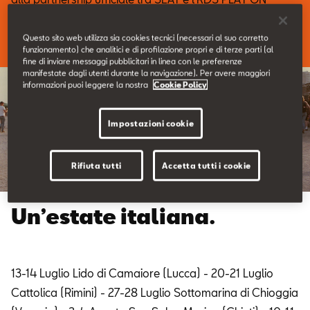
Contatti
TOUR.
Questo sito web utilizza sia cookies tecnici (necessari al suo corretto
Configuratore
funzionamento) che analitici e di profilazione propri e di terze parti (al
fine di inviare messaggi pubblicitari in linea con le preferenze
manifestate dagli utenti durante la navigazione). Per avere maggiori
informazioni puoi leggere la nostra
Cookie Policy
Impostazioni cookie
Rifiuta tutti
Accetta tutti i cookie
Un’estate italiana.
13-14 Luglio Lido di Camaiore (Lucca) - 20-21 Luglio
Cattolica (Rimini) - 27-28 Luglio Sottomarina di Chioggia