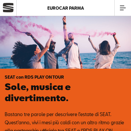
EUROCAR PARMA
Azienda
Modelli
Offerte
SEAT con RDS PLAY ON TOUR
Service
Sole, musica e
divertimento.
Business
Bastano tre parole per descrivere l’estate di SEAT.
SEAT Usato Certificato
Quest’anno, vivi i mesi più caldi con un altro ritmo grazie
alla partnership ufficiale tra SEAT e l’RDS PLAY ON