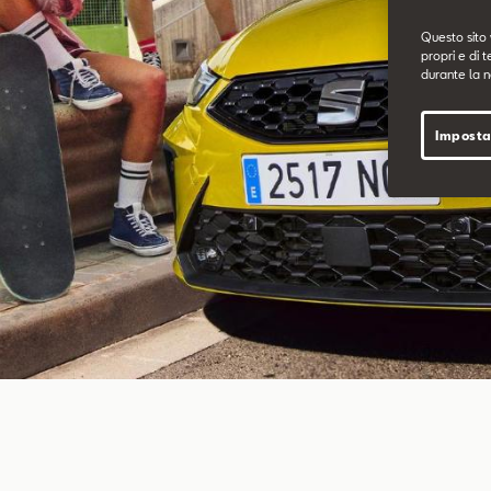
Questo sito 
propri e di t
durante la n
Imposta