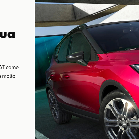
tua
SEAT come
 e molto