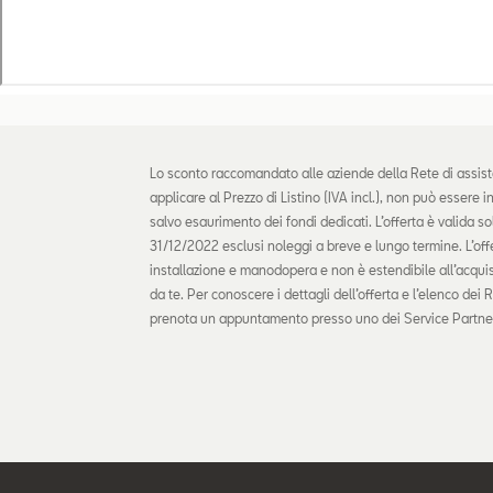
Lo sconto raccomandato alle aziende della Rete di assis
applicare al Prezzo di Listino (IVA incl.), non può essere
salvo esaurimento dei fondi dedicati. L’offerta è valida so
31/12/2022 esclusi noleggi a breve e lungo termine. L’off
installazione e manodopera e non è estendibile all’acquis
da te. Per conoscere i dettagli dell’offerta e l’elenco de
prenota un appuntamento presso uno dei Service Partner 