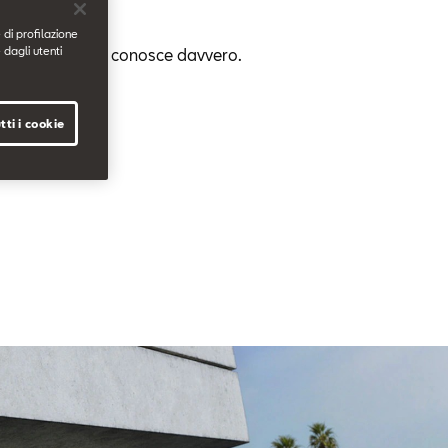
 di profilazione
 dagli utenti
tua SEAT a chi la conosce davvero.
tti i cookie