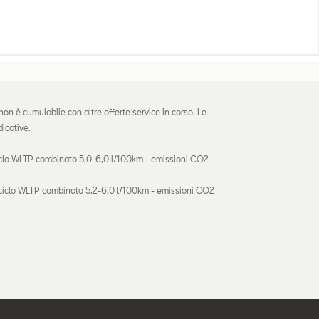
 non è cumulabile con altre offerte service in corso. Le
icative.
iclo WLTP combinato 5,0-6,0 l/100km - emissioni CO2
 ciclo WLTP combinato 5,2-6,0 l/100km - emissioni CO2