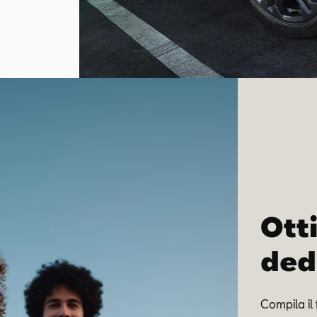
Otti
ded
Compila il