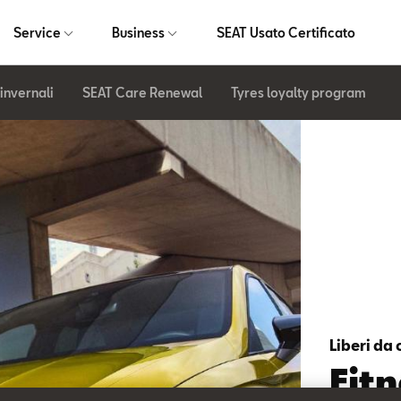
Service
Business
SEAT Usato Certificato
invernali
SEAT Care Renewal
Tyres loyalty program
Liberi da 
Fit