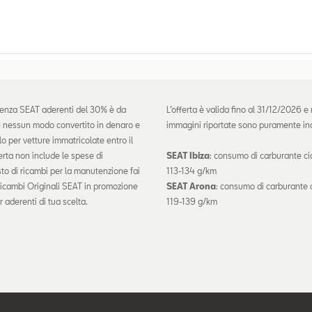
tenza SEAT aderenti del 30% è da
L’offerta è valida fino al 31/12/2026 e
 in nessun modo convertito in denaro e
immagini riportate sono puramente ind
lo per vetture immatricolate entro il
erta non include le spese di
SEAT Ibiza
: consumo di carburante c
to di ricambi per la manutenzione fai
113-134 g/km
i Ricambi Originali SEAT in promozione
SEAT Arona
: consumo di carburante
aderenti di tua scelta.
119-139 g/km