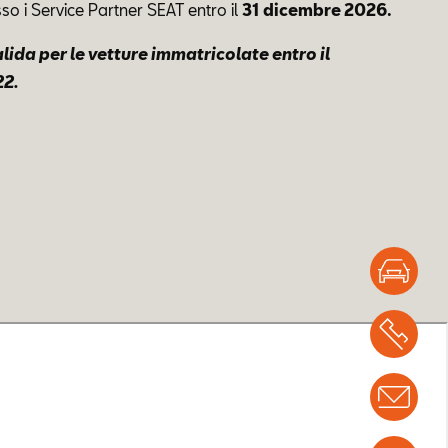
so i Service Partner SEAT entro il
31 dicembre 2026.
lida per le vetture immatricolate entro il
22.
Test
Chi
Info