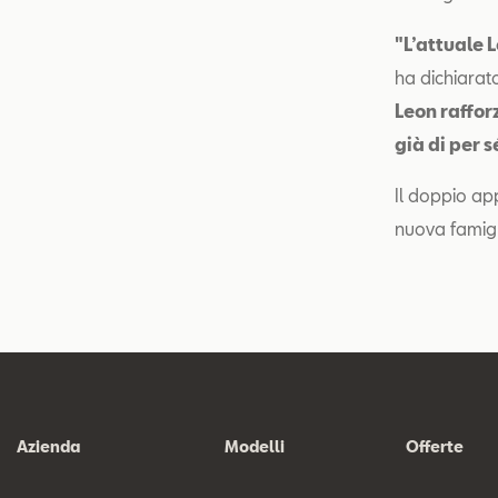
"L’attuale 
ha dichiarat
Leon raffor
già di per
Il doppio ap
nuova famig
Azienda
Modelli
Offerte