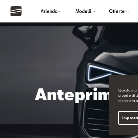
Azienda
Modelli
Offerte
Anteprima m
Questo sito 
propri e di t
durante la n
Imposta