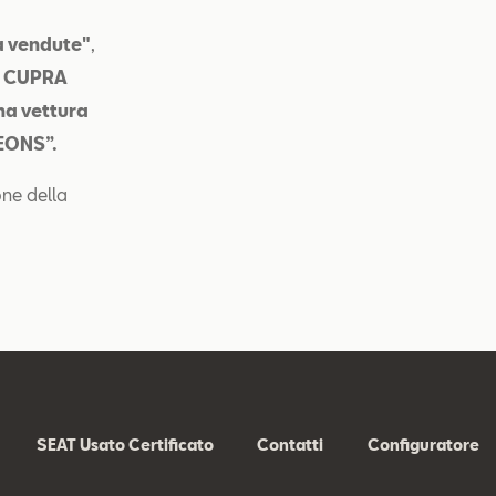
tà vendute"
,
va CUPRA
na vettura
LEONS”.
one della
SEAT Usato Certificato
Contatti
Configuratore