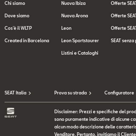
Chi siamo
Nuova Ibiza
Offerte SEA
Dove siamo
Nuova Arona
Offerte SEA
Cos'è il WLTP
Leon
Offerte SEA
Created in Barcelona
Leon Sportstourer
SEAT senza 
Listini e Cataloghi
SEAT Italia
Prova su strada
Configuratore
Disclaimer: Prezzi e specifiche del prod
sono puramente indicative di alcune cara
alcun modo descrizione delle caratteris
Venditore. Pertanto, invitiamo il Clien