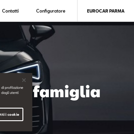
Contatti
Configuratore
EUROCAR PARMA
ova famiglia
 di profilazione
 dagli utenti
tti i cookie