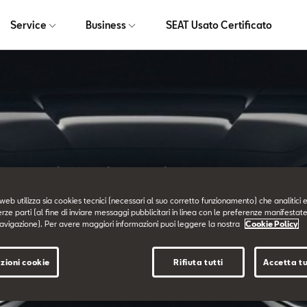
Service
Business
SEAT Usato Certificato
In occasione dell’inaugurazione del CUPRA Garage
ondiale della nu
web utilizza sia cookies tecnici (necessari al suo corretto funzionamento) che analitici e
erze parti (al fine di inviare messaggi pubblicitari in linea con le preferenze manifestate
avigazione). Per avere maggiori informazioni puoi leggere la nostra
Cookie Policy
CUPRA Leon.
zioni cookie
Rifiuta tutti
Accetta tu