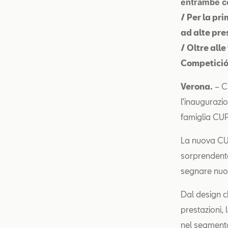
entrambe co
/ Per la pr
ad alte pre
/ Oltre all
Competició
Verona.
– C
l’inaugurazi
famiglia CUP
La nuova CU
sorprendente
segnare nuovi
Dal design c
prestazioni,
nel segment