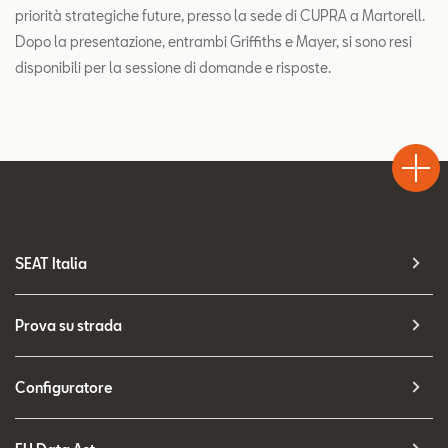
priorità strategiche future, presso la sede di CUPRA a Martorell.
Dopo la presentazione, entrambi Griffiths e Mayer, si sono resi
disponibili per la sessione di domande e risposte.
Test
Chiama
Informaz
WhatsA
Drive
SEAT Italia
Prova su strada
Configuratore