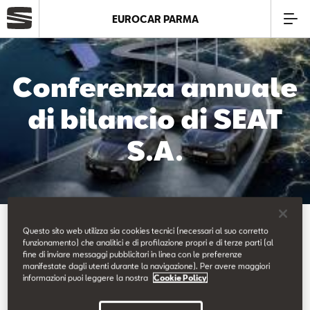
EUROCAR PARMA
Azienda
Conferenza annuale
Modelli
di bilancio di SEAT
S.A.
Offerte
Service
Torna alle news
Business
Questo sito web utilizza sia cookies tecnici (necessari al suo corretto
funzionamento) che analitici e di profilazione propri e di terze parti (al
fine di inviare messaggi pubblicitari in linea con le preferenze
manifestate dagli utenti durante la navigazione). Per avere maggiori
SEAT Usato Certificato
informazioni puoi leggere la nostra
Cookie Policy
17.03.2025