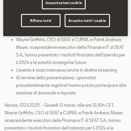
Contatti
Impostazioni cookie
Configuratore
Rifiuta tutti
Accetta tutti i cookie
L’evento si è tenuto lo scorso 13 marzo alle 12:30h CET
presso la sede di CUPRA a Martorell
Wayne Griffiths, CEO di SEAT e CUPRA, e Patrik Andreas
Mayer, vicepresidente esecutivo delle Finanze e IT di SEAT
S.A., hanno presentato i risultati finanziari dell’azienda per
il 2024 e le priorità strategiche future
L’evento è stato trasmesso anche in diretta streaming
Al termine della presentazione, i giornalisti
precedentemente registrati hanno potuto partecipare alla
sessione di domande e risposte
Verona, 17.03.2025 – Giovedì 13 marzo, alle ore 12:30h CET,
Wayne Griffiths, CEO di SEAT e CUPRA, e Patrik Andreas Mayer,
vicepresidente esecutivo delle Finanze e IT di SEAT S.A., hanno
presentato i risultati finanziari dell’azienda per il 2024 e le